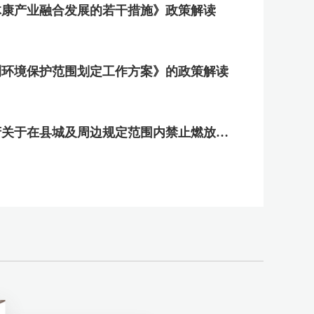
体康产业融合发展的若干措施》政策解读
2026-01-15
测环境保护范围划定工作方案》的政策解读
桃江
2025-12-22
关于《桃江县人民政府关于在县城及周边规定范围内禁止燃放烟花爆竹的通告》的政策解读
2025-11-03