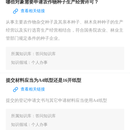
职业资格
|
纳税缴费
|
证件办理
|
其他
|
就业创业
|
设立变更
|
准营准办
|
住房保障
|
社会保障（社会保险、社会
救助）
|
环保绿化
|
医疗卫生
|
离职退休
|