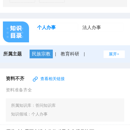
个人办事
法人办事
所属主题
民族宗教
|
教育科研
|
展开+
入伍服役
|
婚姻登记
|
优待抚恤
|
规划建设
|
交通出行
|
旅游观光
|
出境入境
|
消费维权
|
公共安全
|
司法公证
|
知识产权
|
文化体育
|
公用事业
|
死亡殡葬
|
生育收养
|
户籍办理
|