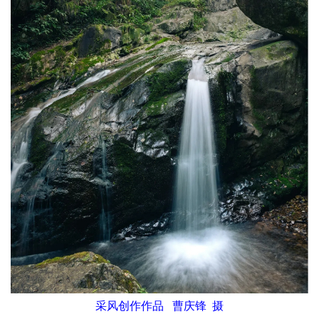
采风创作作品 曹庆锋 摄