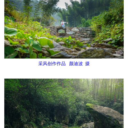
采风创作作品 颜迪波 摄