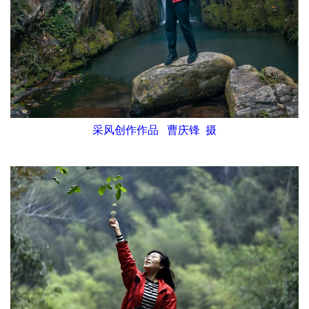
采风创作作品 曹庆锋 摄