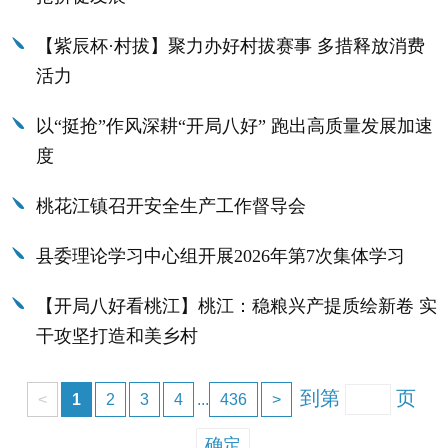
【紫辰杯·村拔】聚力办好村拔赛事 多措释放消费
活力
以“挺抢”作风深耕“开局八好” 跑出高质量发展加速
度
桃花江镇召开安全生产工作督导会
县委理论学习中心组开展2026年第7次集体学习
【开局八好看桃江】桃江：稳粮兴产提质绘新卷 实
干攻坚打造和美乡村
到第
页
<
1
2
3
4
...
436
>
确定