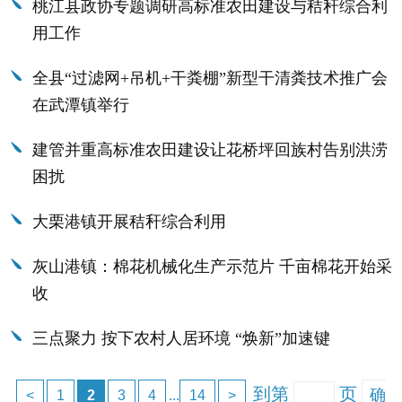
桃江县政协专题调研高标准农田建设与秸秆综合利
用工作
全县“过滤网+吊机+干粪棚”新型干清粪技术推广会
在武潭镇举行
建管并重高标准农田建设让花桥坪回族村告别洪涝
困扰
大栗港镇开展秸秆综合利用
灰山港镇：棉花机械化生产示范片 千亩棉花开始采
收
三点聚力 按下农村人居环境 “焕新”加速键
到第
页
确
<
1
2
3
4
...
14
>