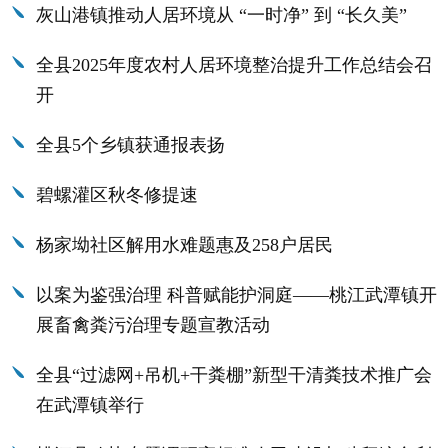
灰山港镇推动人居环境从 “一时净” 到 “长久美”
全县2025年度农村人居环境整治提升工作总结会召
开
全县5个乡镇获通报表扬
碧螺灌区秋冬修提速
杨家坳社区解用水难题惠及258户居民
以案为鉴强治理 科普赋能护洞庭——桃江武潭镇开
展畜禽粪污治理专题宣教活动
全县“过滤网+吊机+干粪棚”新型干清粪技术推广会
在武潭镇举行