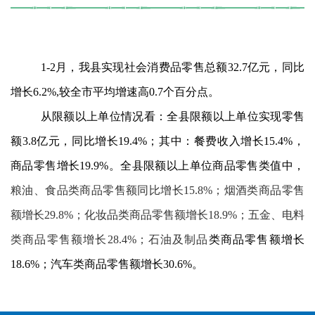
1-2
月
，我
县
实现社会消费品零售总额
32.7
亿元，同比
增长
6.
2
%,
较全
市
平均增速高
0.
7
个百分点。
从限额以上单位情况看：全
县
限额以上单位实现零售
额
3.8
亿元，同比增长
1
9.4%
；其中：餐费收入增长
15
.
4
%
，
商品零售增长
19.9
%
。全
县
限额以上单位商品零售类值中，
粮油、食品类商品零售额同比增长
15
.
8
%
；
烟酒类商品零售
额增长
29.8
%
；化妆品类商品零售额增长
18.9
%
；
五金、电料
类商品零售额增长
28.4
%
；石油及制品
类商品零售额增长
18.6
%
；汽车类商品零售额增长
30.6
%
。