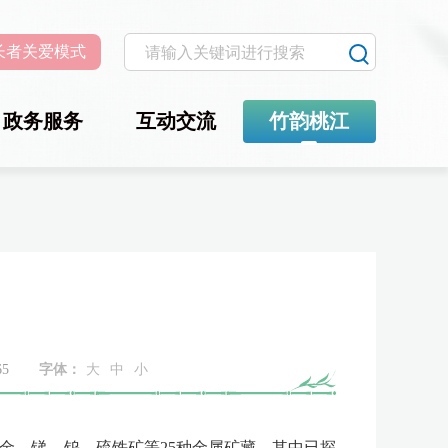
长者关爱模式
政务服务
互动交流
竹韵桃江
65
字体：
大
中
小
、锑、钨、硫铁矿等25种金属矿藏，其中已探