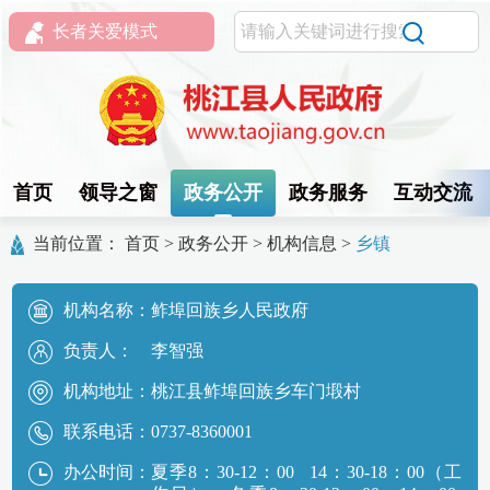
长者关爱模式
首页
领导之窗
政务公开
政务服务
互动交流
当前位置：
首页
>
政务公开
>
机构信息
>
乡镇
机构名称：
鲊埠回族乡人民政府
负责人：
李智强
机构地址：
桃江县鲊埠回族乡车门塅村
联系电话：
0737-8360001
办公时间：
夏季8：30-12：00 14：30-18：00（工