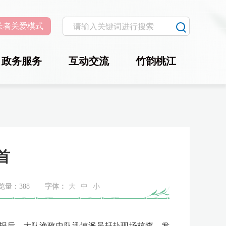
长者关爱模式
政务服务
互动交流
竹韵桃江
首
览量：
388
字体：
大
中
小
报后，大队渔政中队迅速派员赶赴现场核查，发