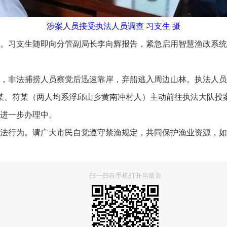
涉案人员接受执法人员调查 习支生 摄
习支生随即向分管副局长李向辉报告，紧急启用智慧渔政系统
非法捕捞人员察觉后迅速靠岸，弃船逃入周边山林。执法人员
、符某（两人均系浮邱山乡黄南冲村人）主动前往执法大队投案
进一步办理中。
行为。请广大市民自觉遵守禁渔规定，共同保护渔业资源，如
扫一扫在手机打开当前页