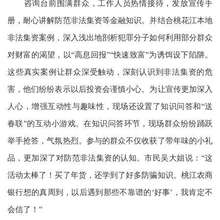
咨询台前围满群众，工作人员热情接待，发放宣传手
册，耐心讲解防范非法集资等金融知识。并结合桃花江本地
非法集资案例，深入浅出地剖析犯罪分子如何利用部分群众
对财富的渴望，以“高息回报”“快速致富”为诱饵设下陷阱。
这些真实案例让群众深受触动，深刻认识到非法集资的危
害，他们纷纷表示以后投资会谨慎小心。为让宣传更加深入
人心，增强互动性与趣味性，现场还设置了知识问答和“送
春联”的互动小游戏。在知识问答环节，现场群众纷纷踊跃
举手抢答，气氛热烈。参与的群众不仅收获了带年味的小礼
品，更加深了对防范非法集资的认知。市民吴大姐说：“这
活动太棒了！买了年货，还学到了好多防骗知识。桃江农商
银行想的真周到，以后遇到那些不靠谱的‘好事’，我肯定不
会信了！”