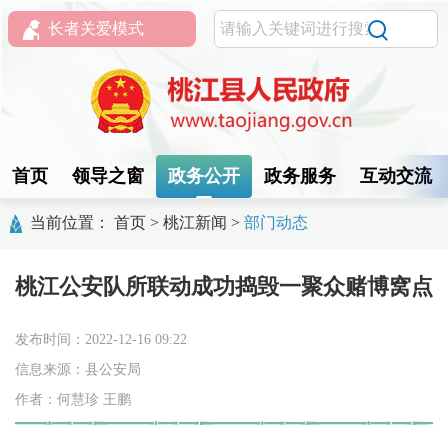
长者关爱模式
首页
领导之窗
政务公开
政务服务
互动交流
当前位置：
首页
>
桃江新闻
>
部门动态
桃江公安队所联动成功捣毁一聚众赌博窝点
发布时间：2022-12-16 09:22
信息来源：县公安局
作者：何慧珍 王鹏