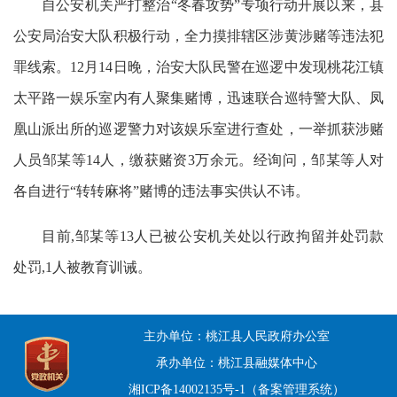
自公安机关严打整治“冬春攻势”专项行动开展以来，县
公安局治安大队积极行动，全力摸排辖区涉黄涉赌等违法犯
罪线索。12月14日晚，治安大队民警在巡逻中发现桃花江镇
太平路一娱乐室内有人聚集赌博，迅速联合巡特警大队、凤
凰山派出所的巡逻警力对该娱乐室进行查处，一举抓获涉赌
人员邹某等14人，缴获赌资3万余元。经询问，邹某等人对
各自进行“转转麻将”赌博的违法事实供认不讳。
目前,邹某等13人已被公安机关处以行政拘留并处罚款
处罚,1人被教育训诫。
主办单位：桃江县人民政府办公室
承办单位：桃江县融媒体中心
湘ICP备14002135号-1（备案管理系统）