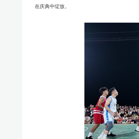
在庆典中绽放。