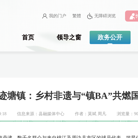
我的门户
繁體
无障碍浏览
首页
领导之窗
政务公开
迹塘镇：乡村非遗与“镇BA”共燃
:18
信息来源：县融媒体中心
作者：莫斌 周凡
浏览量：
9
鼎沸，数千名群众与来自桃江及周边县市区的球员代表、篮星俱