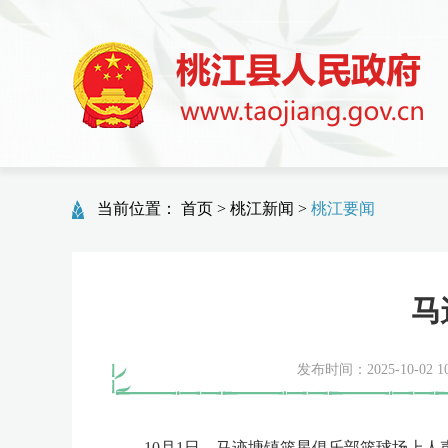
当前位置：
首页
>
桃江新闻
>
桃江要闻
马
发布时间：2025-10-02 10
10月1日，马迹塘镇篮星俱乐部篮球场上人声