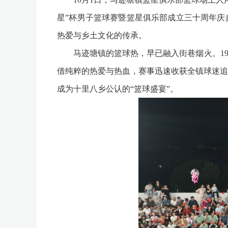
星”杯男子篮球赛暨篮星俱乐部成立三十周年庆
热爱与乡土文化的传承。
马迹塘镇的篮球热，早已融入街巷烟火。199
借纯粹的热爱与热血，赛事迅速收获全镇球迷追
成为十里八乡公认的“篮球盛宴”。