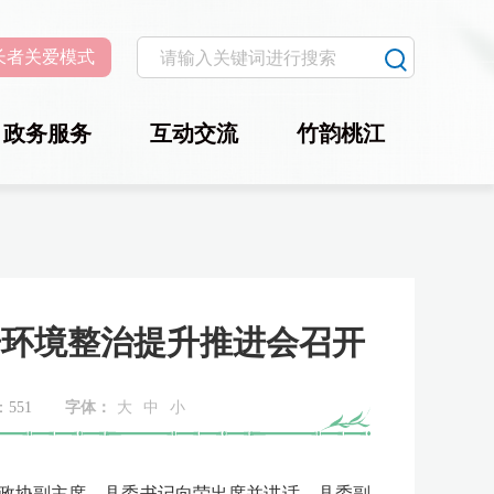
长者关爱模式
政务服务
互动交流
竹韵桃江
居环境整治提升推进会召开
：
551
字体：
大
中
小
政协副主席、
县委书记向荣出席并讲话，
县委副